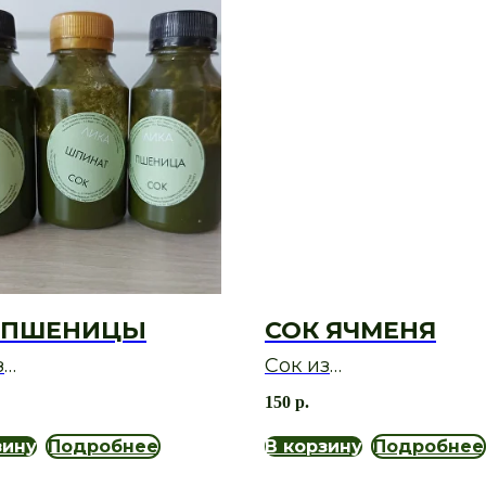
 ПШЕНИЦЫ
СОК ЯЧМЕНЯ
з
Сок из
озелени пшеницы
микрозелени ячменя
150
р.
зину
Подробнее
В корзину
Подробнее