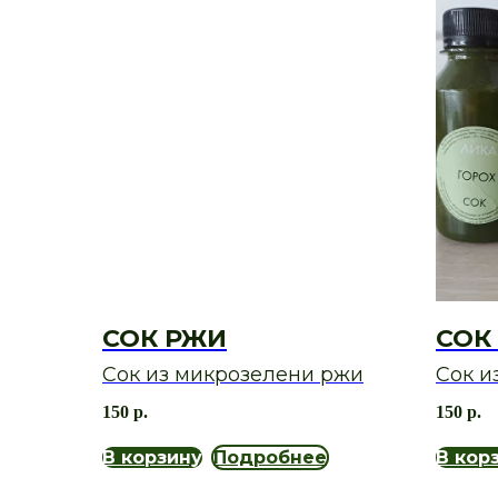
СОК РЖИ
СОК
Сок из микрозелени ржи
Сок и
микр
150
р.
150
р.
В корзину
Подробнее
В кор