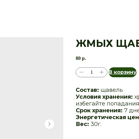
ЖМЫХ ЩА
80
р.
В корзину
Состав:
щавель
Условия хранения:
х
избегайте попадания
Срок хранения:
7 дн
Энергетическая цен
Вес:
30г.