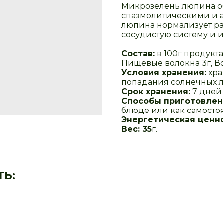
Микрозелень люпина о
спазмолитическими и а
люпина нормализует ра
сосудистую систему и 
Состав:
в 100г продукта 
Пищевые волокна 3г, Во
Условия хранения:
хра
попадания солнечных л
Срок хранения:
7 дней 
Способы приготовлен
блюде или как самостоя
Энергетическая ценно
Вес: 35
г.
ТЬ: