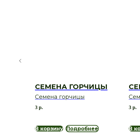
А
СЕМЕНА ГОРЧИЦЫ
СЕ
Семена горчицы
Сем
3
р.
3
р.
ее
В корзину
Подробнее
В к