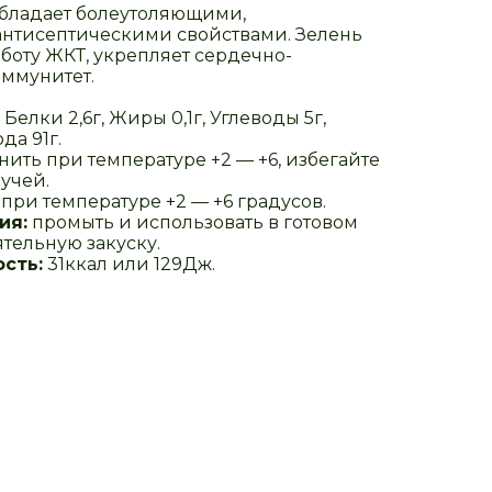
бладает болеутоляющими,
нтисептическими свойствами. Зелень
боту ЖКТ, укрепляет сердечно-
иммунитет.
Белки 2,6г, Жиры 0,1г, Углеводы 5г,
да 91г.
нить при температуре +2 — +6, избегайте
учей.
при температуре +2 — +6 градусов.
ия:
промыть и использовать в готовом
тельную закуску.
сть:
31ккал или 129Дж.