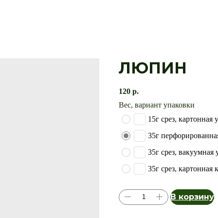
ЛЮПИН
120
р.
Вес, вариант упаковки
15г срез, картонная 
35г перфорированна
35г срез, вакуумная 
35г срез, картонная 
В корзину