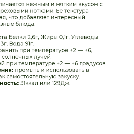
личается нежным и мягким вкусом с
ореховыми нотками. Ее текстура
ая, что добавляет интересный
азные блюда.
кта Белки 2,6г, Жиры 0,1г, Углеводы
г, Вода 91г.
ранить при температуре +2 — +6,
 солнечных лучей.
ей при температуре +2 — +6 градусов.
ения:
промыть и использовать в
ак самостоятельную закуску.
ность:
31ккал или 129Дж.