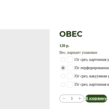
ОВЕС
120
р.
Вес, вариант упаковки
15г срез, картонная 
35г перфорированна
35г срез, вакуумная 
35г срез, картонная 
В корзину