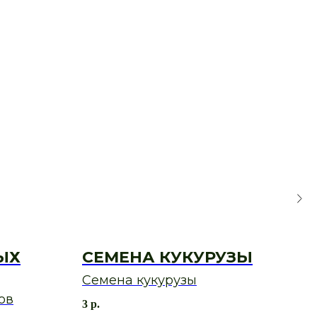
ЫХ
СЕМЕНА КУКУРУЗЫ
С
К
Семена кукурузы
ов
Се
3
р.