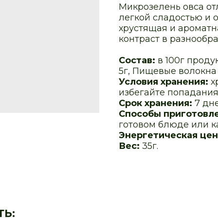
Микрозелень овса от
легкой сладостью и 
хрустящая и ароматн
контраст в разнообр
Состав:
в 100г проду
5г, Пищевые волокна 3
Условия хранения:
х
избегайте попадания
Срок хранения:
7 дн
Способы приготовл
готовом блюде или к
Энергетическая цен
Вес:
35г.
ТЬ: